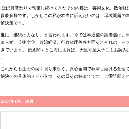
です。
続は力なり」と言われます。今では本通信の読者層は、単なる商売上の顧
、芸術文化、政治経済、行政省庁等各方面それぞれのトップ指導者たちにま
ます。 伝え聞くところによれば、天皇や皇太子にもお読み頂いているような
も生命の続く限り末永く、真心全開で執筆し続ける覚悟です。環境問題の
の具体的メドが立つ、その日その時までです。ご愛読願えれば幸いです。
年9月、10月