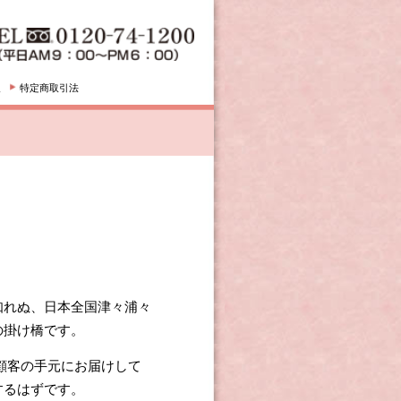
津々浦々
けして
題等々
抜本的完