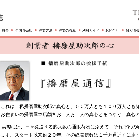
全国直売店
注文方法
注文の流れ
利用ガイド
お問合せ
個人情報
特定商取引法
私播磨屋助次郎の真心と、５０万人とも１００万人とも知れぬ、日本全国
いの播磨屋本店顧客お一人お一人の真心とをつなぐ、真心の掛け橋です。
、日々発送する膨大数の通販荷物に添えて、それぞれの顧客の手元にお届
スタート以来約２０年、その総発信数は１千万通近くに達するはずです。
わりで執筆し続けてきたその内容は、芸術文化、政治経済、内外の社会問
様です。しかしこの私が本当に訴えたいのは、環境問題の本質であり、その